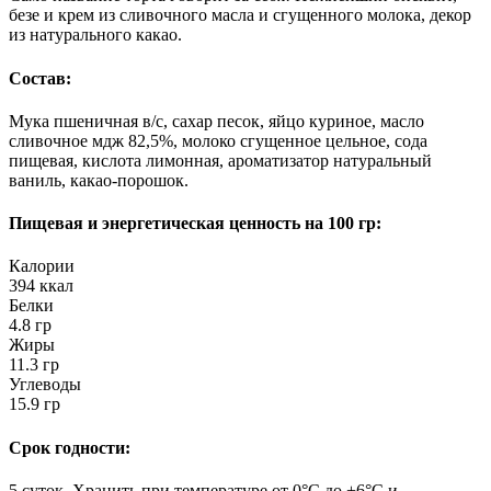
безе и крем из сливочного масла и сгущенного молока, декор
из натурального какао.
Состав:
Мука пшеничная в/с, сахар песок, яйцо куриное, масло
сливочное мдж 82,5%, молоко сгущенное цельное, сода
пищевая, кислота лимонная, ароматизатор натуральный
ваниль, какао-порошок.
Пищевая и энергетическая ценность на 100 гр:
Калории
394 ккал
Белки
4.8 гр
Жиры
11.3 гр
Углеводы
15.9 гр
Cрок годности:
5 суток. Хранить при температуре от 0°C до +6°C и